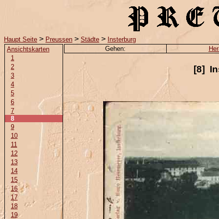
>
>
>
Haupt Seite
Preussen
Städte
Insterburg
Gehen:
Her
Ansichtskarten
1
2
[8] I
3
4
5
6
7
8
9
10
11
12
13
14
15
16
17
18
19