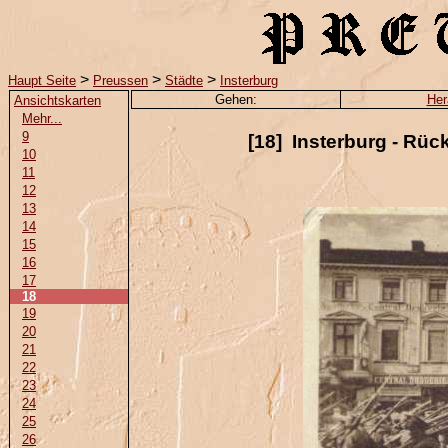
>
>
>
Haupt Seite
Preussen
Städte
Insterburg
Gehen:
Her
Ansichtskarten
Mehr...
9
[18] Insterburg - Rüc
10
11
12
13
14
15
16
17
18
19
20
21
22
23
24
25
26